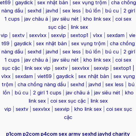
et69
|
gaydick
|
sex nhật bản
|
sex vụng trộm
|
cha chồng
nàng dầu
|
sexhd
|
javhd
|
sex less
|
bú lồn
|
bú cu
|
2 girl
1 cups
|
jav châu á
|
jav siêu nét
|
kho link sex
|
coi sex
sục cặc
|
link sex
vip
|
sextv
|
sexvlxx
|
sexvip
|
sextop1
|
vlxx
|
sexdam
|
vie
t69
|
gaydick
|
sex nhật bản
|
sex vụng trộm
|
cha chồng
nàng dầu
|
sexhd
|
javhd
|
sex less
|
bú lồn
|
bú cu
|
2 girl
1 cups
|
jav châu á
|
jav siêu nét
|
kho link sex
|
coi sex
sục cặc
|
link sex vip
|
sextv
|
sexvlxx
|
sexvip
|
sextop1 |
vlxx
|
sexdam
|
viet69
|
gaydick
|
sex nhật bản
|
sex vụng
trộm
|
cha chồng nàng dầu
|
sexhd
|
javhd
|
sex less
|
bú
lồn
|
bú cu
|
2 girl 1 cups
|
jav châu á
|
jav siêu nét
|
kho
link sex
|
coi sex sục cặc
|
link sex
vip
|
sextv
|
sexvlxx
|
sexvip
|
kho link sex
|
coi sex sục
cặc
p1com
p2com
p4com
sex army
sexhd
javhd
charity