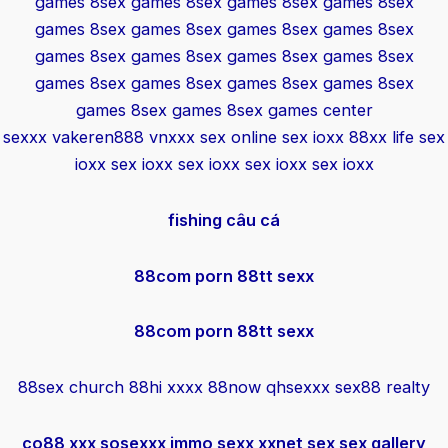
games
8sex games
8sex games
8sex games
8sex
games
8sex games
8sex games
8sex games
8sex
games
8sex games
8sex games
8sex games
8sex
games
8sex games
8sex games
8sex games
8sex
games
8sex games
8sex games
center
sexxx
vakeren888
vnxxx
sex online
sex ioxx
88xx life
sex
ioxx
sex ioxx
sex ioxx
sex ioxx
sex ioxx
fishing câu cá
88com porn
88tt sexx
88com porn
88tt sexx
88sex church
88hi xxxx
88now qhsexxx
sex88 realty
co88 xxx
sosexxx
immo sexx
xxnet sex
sex gallery