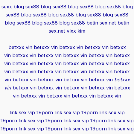
sexx
blog sex88
blog sex88
blog sex88
blog sex88
blog
sex88
blog sex88
blog sex88
blog sex88
blog sex88
blog sex88
blog sex88
blog sex88
betin sex.net
betin
sex.net
vlxx kim
betxxx vin
betxxx vin
betxxx vin
betxxx vin
betxxx
vin
betxxx vin
betxxx vin
betxxx vin
betxxx vin
betxxx
vin
betxxx vin
betxxx vin
betxxx vin
betxxx vin
betxxx
vin
betxxx vin
betxxx vin
betxxx vin
betxxx vin
betxxx
vin
betxxx vin
betxxx vin
betxxx vin
betxxx vin
betxxx
vin
betxxx vin
betxxx vin
betxxx vin
betxxx vin
betxxx
vin
betxxx vin
betxxx vin
betxxx vin
betxxx vin
link sex vip 19porn
link sex vip 19porn
link sex vip
19porn
link sex vip 19porn
link sex vip 19porn
link sex vip
19porn
link sex vip 19porn
link sex vip 19porn
link sex vip