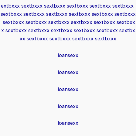
extbxxx
sextbxxx
sextbxxx
sextbxxx
sextbxxx
sextbxxx
sextbxxx
sextbxxx
sextbxxx
sextbxxx
sextbxxx
sextbxxx
sextbxxx
sextbxxx
sextbxxx
sextbxxx
sextbxxx
sextbxx
x
sextbxxx
sextbxxx
sextbxxx
sextbxxx
sextbxxx
sextbx
xx
sextbxxx
sextbxxx
sextbxxx
sextbxxx
loansexx
loansexx
loansexx
loansexx
loansexx