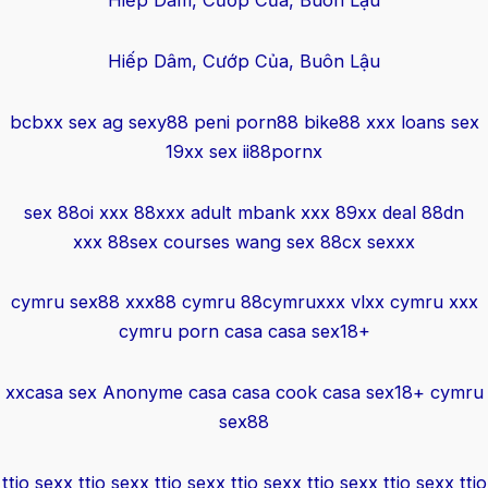
Hiếp Dâm, Cướp Của, Buôn Lậu
Hiếp Dâm, Cướp Của, Buôn Lậu
bcbxx sex
ag sexy88
peni porn88
bike88 xxx
loans sex
19xx sex
ii88pornx
sex 88oi xxx
88xxx adult
mbank xxx
89xx deal
88dn
xxx
88sex courses
wang sex
88cx sexxx
cymru sex88
xxx88 cymru
88cymruxxx
vlxx cymru
xxx
cymru
porn casa
casa sex18+
xxcasa sex
Anonyme casa
casa cook
casa sex18+
cymru
sex88
ttio sexx
ttio sexx
ttio sexx
ttio sexx
ttio sexx
ttio sexx
ttio