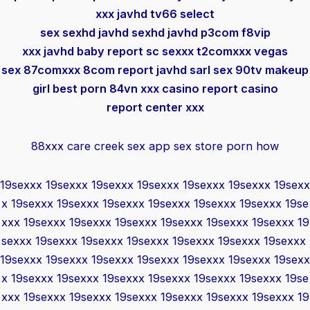
xxx
javhd
tv66
select
sex
sexhd
javhd
sexhd
javhd
p3com
f8vip
xxx
javhd
baby report
sc sexxx
t2comxxx
vegas
sex
87comxxx
8com report
javhd
sarl sex
90tv
makeup
girl
best porn
84vn xxx
casino report
casino
report
center xxx
88xxx care
creek sex
app sex store
porn how
19sexxx
19sexxx
19sexxx
19sexxx
19sexxx
19sexxx
19sexx
x
19sexxx
19sexxx
19sexxx
19sexxx
19sexxx
19sexxx
19se
xxx
19sexxx
19sexxx
19sexxx
19sexxx
19sexxx
19sexxx
19
sexxx
19sexxx
19sexxx
19sexxx
19sexxx
19sexxx
19sexxx
19sexxx
19sexxx
19sexxx
19sexxx
19sexxx
19sexxx
19sexx
x
19sexxx
19sexxx
19sexxx
19sexxx
19sexxx
19sexxx
19se
xxx
19sexxx
19sexxx
19sexxx
19sexxx
19sexxx
19sexxx
19