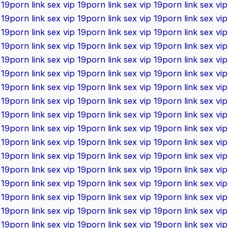
19porn
link sex vip 19porn
link sex vip 19porn
link sex vip
19porn
link sex vip 19porn
link sex vip 19porn
link sex vip
19porn
link sex vip 19porn
link sex vip 19porn
link sex vip
19porn
link sex vip 19porn
link sex vip 19porn
link sex vip
19porn
link sex vip 19porn
link sex vip 19porn
link sex vip
19porn
link sex vip 19porn
link sex vip 19porn
link sex vip
19porn
link sex vip 19porn
link sex vip 19porn
link sex vip
19porn
link sex vip 19porn
link sex vip 19porn
link sex vip
19porn
link sex vip 19porn
link sex vip 19porn
link sex vip
19porn
link sex vip 19porn
link sex vip 19porn
link sex vip
19porn
link sex vip 19porn
link sex vip 19porn
link sex vip
19porn
link sex vip 19porn
link sex vip 19porn
link sex vip
19porn
link sex vip 19porn
link sex vip 19porn
link sex vip
19porn
link sex vip 19porn
link sex vip 19porn
link sex vip
19porn
link sex vip 19porn
link sex vip 19porn
link sex vip
19porn
link sex vip 19porn
link sex vip 19porn
link sex vip
19porn
link sex vip 19porn
link sex vip 19porn
link sex vip