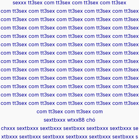
sexxx
tt3sex com
tt3sex com
tt3sex com
tt3sex
com
tt3sex com
tt3sex com
tt3sex com
tt3sex com
tt3sex
com
tt3sex com
tt3sex com
tt3sex com
tt3sex com
tt3sex
com
tt3sex com
tt3sex com
tt3sex com
tt3sex com
tt3sex
com
tt3sex com
tt3sex com
tt3sex com
tt3sex com
tt3sex
com
tt3sex com
tt3sex com
tt3sex com
tt3sex com
tt3sex
com
tt3sex com
tt3sex com
tt3sex com
tt3sex com
tt3sex
com
tt3sex com
tt3sex com
tt3sex com
tt3sex com
tt3sex
com
tt3sex com
tt3sex com
tt3sex com
tt3sex com
tt3sex
com
tt3sex com
tt3sex com
tt3sex com
tt3sex com
tt3sex
com
tt3sex com
tt3sex com
tt3sex com
tt3sex com
tt3sex
com
tt3sex com
tt3sex com
tt3sex com
tt3sex com
tt3sex
com
tt3sex com
tt3sex com
tt3sex com
tt3sex com
tt3sex
com
tt3sex com
tt3sex com
sextbxxx
wtxx88
chó
chxxx
sextbxxx
sextbxxx
sextbxxx
sextbxxx
sextbxxx
se
xtbxxx
sextbxxx
sextbxxx
sextbxxx
sextbxxx
sextbxxx
s