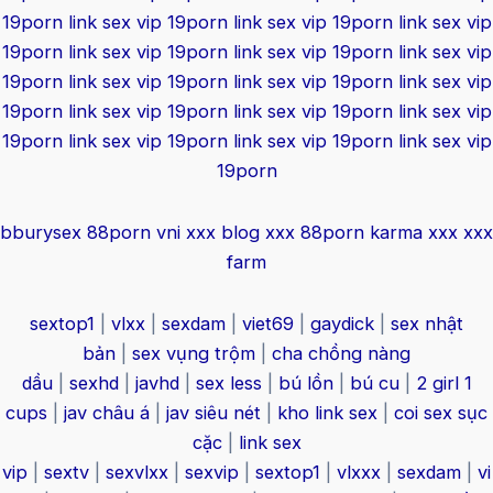
19porn
link sex vip 19porn
link sex vip 19porn
link sex vip
19porn
link sex vip 19porn
link sex vip 19porn
link sex vip
19porn
link sex vip 19porn
link sex vip 19porn
link sex vip
19porn
link sex vip 19porn
link sex vip 19porn
link sex vip
19porn
link sex vip 19porn
link sex vip 19porn
link sex vip
19porn
bburysex
88porn
vni xxx
blog xxx
88porn
karma xxx
xxx
farm
sextop1
|
vlxx
|
sexdam
|
viet69
|
gaydick
|
sex nhật
bản
|
sex vụng trộm
|
cha chồng nàng
dầu
|
sexhd
|
javhd
|
sex less
|
bú lồn
|
bú cu
|
2 girl 1
cups
|
jav châu á
|
jav siêu nét
|
kho link sex
|
coi sex sục
cặc
|
link sex
vip
|
sextv
|
sexvlxx
|
sexvip
|
sextop1
|
vlxxx
|
sexdam
|
vi