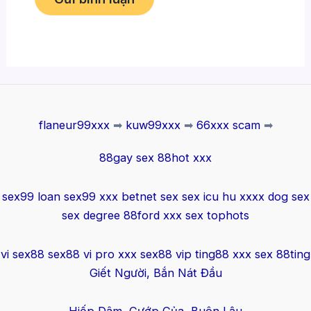
flaneur99xxx
➡
kuw99xxx
➡
66xxx scam
➡
88gay sex
88hot xxx
sex99 loan
sex99 xxx
betnet sex
sex icu
hu xxxx
dog sex
sex degree
88ford xxx
sex tophots
vi sex88
sex88 vi
pro xxx
sex88 vip
ting88 xxx
sex 88ting
Giết Người, Bắn Nát Đầu