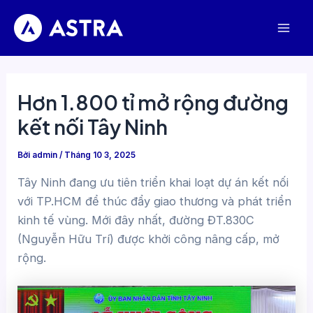
Nhảy
tới
Mai
nội
dung
Men
Hơn 1.800 tỉ mở rộng đường
kết nối Tây Ninh
Bởi
admin
/
Tháng 10 3, 2025
Tây Ninh đang ưu tiên triển khai loạt dự án kết nối
với TP.HCM để thúc đẩy giao thương và phát triển
kinh tế vùng. Mới đây nhất, đường ĐT.830C
(Nguyễn Hữu Trí) được khởi công nâng cấp, mở
rộng.